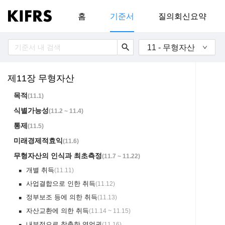
홈
기준서
질의회신요약
search
11 - 무형자산
제11장 무형자산
목적
(
11.1
)
식별가능성
(
11.2 ~ 11.4
)
통제
(
11.5
)
미래경제적효익
(
11.6
)
무형자산의 인식과 최초측정
(
11.7 ~ 11.22
)
개별 취득
(
11.11
)
￭
사업결합으로 인한 취득
(
11.12
)
￭
정부보조 등에 의한 취득
(
11.13
)
￭
자산교환에 의한 취득
(
11.14 ~ 11.15
)
￭
내부적으로 창출한 영업권
(
11.16
)