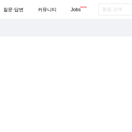
beta
질문·답변
커뮤니티
Jobs