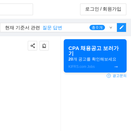
로그인
/ 회원가입
edit
현재 기준서 관련
질문 답변
총
0
개
CPA 채용공고 보러가
기
20
개 공고를 확인해보세요
KIFRS.com Jobs
광고문의
i