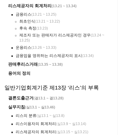
리스제공자의 회계처리
(
13.21 ~ 13.34
)
금융리스
(
13.21 ~ 13.25
)
￭
최초인식
(
13.21 ~ 13.22
)
￮
후속 측정
(
13.23
)
￮
제조자 또는 판매자가 리스제공자인 경우
(
13.24 ~
￮
13.25
)
운용리스
(
13.26 ~ 13.33
)
￭
금융업을 영위하는 리스제공자의 표시
(
13.34
)
￭
판매후리스거래
(
13.35 ~ 13.38
)
용어의 정의
일반기업회계기준 제13장 ‘리스’의 부록
결론도출근거
(
결13.1 ~ 결13.28
)
실무지침
(
실13.1 ~ 실13.46
)
리스의 분류
(
실13.1 ~ 실13.8
)
￭
리스이용자의 회계처리
(
실13.9 ~ 실13.14
)
￭
리스제공자의 회계처리
(
실13.15 ~ 실13.21
)
￭