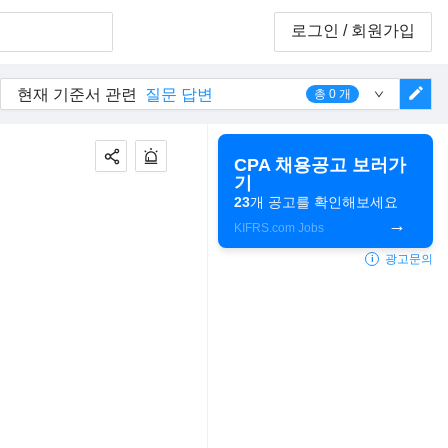
로그인
/ 회원가입
edit
현재 기준서 관련
질문 답변
총
0
개
CPA 채용공고 보러가
기
23
개 공고를 확인해보세요
KIFRS.com Jobs
광고문의
i