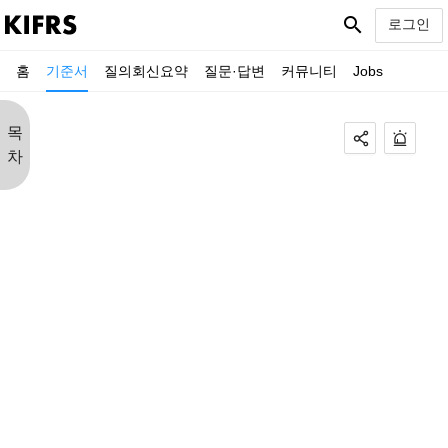
search
로그인
홈
기준서
질의회신요약
질문·답변
커뮤니티
Jobs
목
차