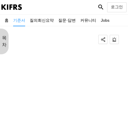
search
로그인
홈
기준서
질의회신요약
질문·답변
커뮤니티
Jobs
목
차