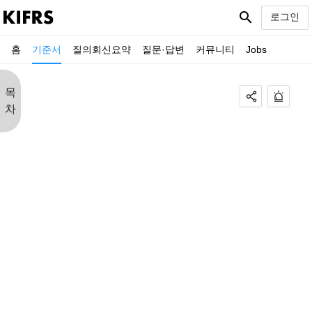
search
로그인
홈
기준서
질의회신요약
질문·답변
커뮤니티
Jobs
목
차