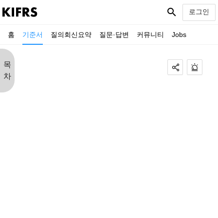
search
로그인
홈
기준서
질의회신요약
질문·답변
커뮤니티
Jobs
목
차