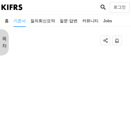
search
로그인
홈
기준서
질의회신요약
질문·답변
커뮤니티
Jobs
목
차