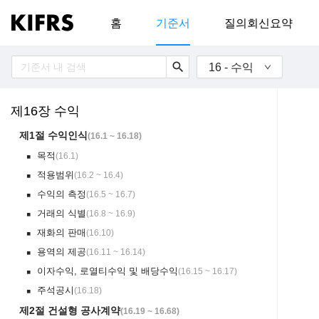
홈
기준서
질의회신요약
search
16 - 수익
제16장 수익
제1절 수익인식
(
16.1 ~ 16.18
)
목적
(
16.1
)
￭
적용범위
(
16.2 ~ 16.4
)
￭
수익의 측정
(
16.5 ~ 16.7
)
￭
거래의 식별
(
16.8 ~ 16.9
)
￭
재화의 판매
(
16.10
)
￭
용역의 제공
(
16.11 ~ 16.14
)
￭
이자수익, 로열티수익 및 배당수익
(
16.15 ~ 16.17
)
￭
주석공시
(
16.18
)
￭
제2절 건설형 공사계약
(
16.19 ~ 16.68
)