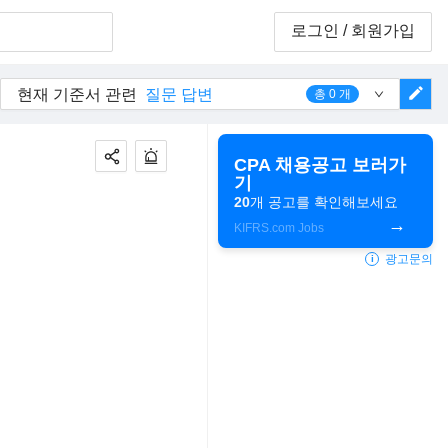
로그인
/ 회원가입
edit
현재 기준서 관련
질문 답변
총
0
개
CPA 채용공고 보러가
기
20
개 공고를 확인해보세요
KIFRS.com Jobs
광고문의
i