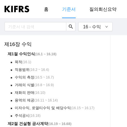
홈
기준서
질의회신요약
search
16 - 수익
제16장 수익
제1절 수익인식
(
16.1 ~ 16.18
)
목적
(
16.1
)
￭
적용범위
(
16.2 ~ 16.4
)
￭
수익의 측정
(
16.5 ~ 16.7
)
￭
거래의 식별
(
16.8 ~ 16.9
)
￭
재화의 판매
(
16.10
)
￭
용역의 제공
(
16.11 ~ 16.14
)
￭
이자수익, 로열티수익 및 배당수익
(
16.15 ~ 16.17
)
￭
주석공시
(
16.18
)
￭
제2절 건설형 공사계약
(
16.19 ~ 16.68
)