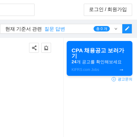
로그인
/ 회원가입
edit
현재 기준서 관련
질문 답변
총
0
개
CPA 채용공고 보러가
기
24
개 공고를 확인해보세요
KIFRS.com Jobs
광고문의
i