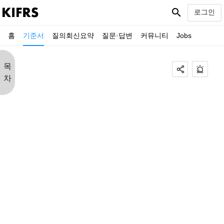
search
로그인
홈
기준서
질의회신요약
질문·답변
커뮤니티
Jobs
목
차