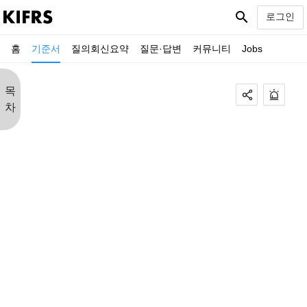
search
로그인
홈
기준서
질의회신요약
질문·답변
커뮤니티
Jobs
목
차