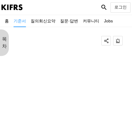
search
로그인
홈
기준서
질의회신요약
질문·답변
커뮤니티
Jobs
목
차