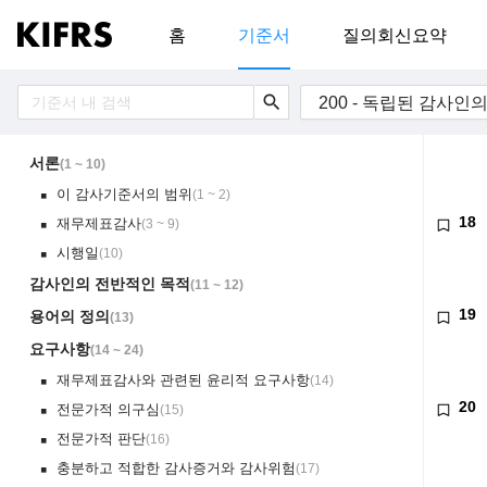
홈
기준서
질의회신요약
search
서론
(
1 ~ 10
)
이 감사기준서의 범위
(
1 ~ 2
)
￭
18
재무제표감사
(
3 ~ 9
)
￭
시행일
(
10
)
￭
감사인의 전반적인 목적
(
11 ~ 12
)
19
용어의 정의
(
13
)
요구사항
(
14 ~ 24
)
재무제표감사와 관련된 윤리적 요구사항
(
14
)
￭
20
전문가적 의구심
(
15
)
￭
전문가적 판단
(
16
)
￭
충분하고 적합한 감사증거와 감사위험
(
17
)
￭