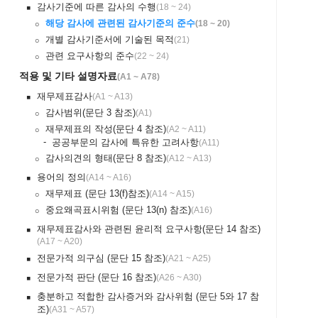
감사기준에 따른 감사의 수행
(
18 ~ 24
)
￭
해당 감사에 관련된 감사기준의 준수
(
18 ~ 20
)
￮
개별 감사기준서에 기술된 목적
(
21
)
￮
관련 요구사항의 준수
(
22 ~ 24
)
￮
적용 및 기타 설명자료
(
A1 ~ A78
)
재무제표감사
(
A1 ~ A13
)
￭
감사범위(문단 3 참조)
(
A1
)
￮
재무제표의 작성(문단 4 참조)
(
A2 ~ A11
)
￮
-
공공부문의 감사에 특유한 고려사항
(
A11
)
감사의견의 형태(문단 8 참조)
(
A12 ~ A13
)
￮
용어의 정의
(
A14 ~ A16
)
￭
재무제표 (문단 13(f)참조)
(
A14 ~ A15
)
￮
중요왜곡표시위험 (문단 13(n) 참조)
(
A16
)
￮
재무제표감사와 관련된 윤리적 요구사항(문단 14 참조)
￭
(
A17 ~ A20
)
전문가적 의구심 (문단 15 참조)
(
A21 ~ A25
)
￭
전문가적 판단 (문단 16 참조)
(
A26 ~ A30
)
￭
충분하고 적합한 감사증거와 감사위험 (문단 5와 17 참
￭
조)
(
A31 ~ A57
)