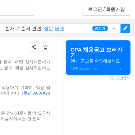
로그인
/ 회원가입
edit
현재 기준서 관련
질문 답변
총
0
개
CPA 채용공고 보러가
기
20
개 공고를 확인해보세요
 한다. 어떤 감사기준서가
는 경우, 해당 감사기준서는
KIFRS.com Jobs
광고문의
i
적용하기 위하여, 적용 및
야 한다. (
문단 A63-A73
다른 감사기준서들의 요구사
 기술하여서는 안 된다.