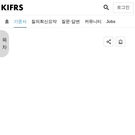
search
로그인
홈
기준서
질의회신요약
질문·답변
커뮤니티
Jobs
목
차