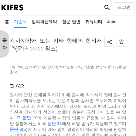
search
로그인
홈
기준서
질의회신요약
질문·답변
커뮤니티
Jobs
목
감사계약서 또는 기타 형태의 합의서
차
16)
(문단 10-11 참조)
16) 이하 감사계약서란 감사계약서 또는 기타 적합한 형태의 합의서를 말
한다
A23
감사에 관한 오해를 피하기 위해 감사에 착수하기 전에 감사인
이 감사계약서를 보내는 것은 기업과 감사인 모두에게 이익이
된다. 그러나, 어떤 국가에서는 감사의 목적과 범위 그리고 경
영진과 감사인의 책임이 법률에 충분히 규정되어 있을 수 있
다. 즉
문단 10
에 기술된 사항이 법률에 규정될 수 있다. 이러
한 상황에서는 비록
문단 11
에서 해당 법규가 적용되고 있으며
문단 6(b)
에 제시된 바와 같이 경영진이 자신의 책임을 인정하
고 이해하고 있다는 사실에 대한 언급 만을 계약서에 포함시키