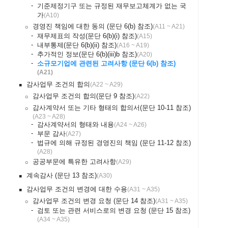
-
기준제정기구 또는 규정된 재무보고체계가 없는 국
가
(
A10
)
경영진 책임에 대한 동의 (문단 6(b) 참조)
(
A11 ~ A21
)
￮
-
재무제표의 작성(문단 6(b)(i) 참조)
(
A15
)
-
내부통제(문단 6(b)(ii) 참조)
(
A16 ~ A19
)
-
추가적인 정보(문단 6(b)(iii)b 참조)
(
A20
)
-
소규모기업에 관련된 고려사항 (문단 6(b) 참조)
(
A21
)
감사업무 조건의 합의
(
A22 ~ A29
)
￭
감사업무 조건의 합의(문단 9 참조)
(
A22
)
￮
감사계약서 또는 기타 형태의 합의서(문단 10-11 참조)
￮
(
A23 ~ A28
)
-
감사계약서의 형태와 내용
(
A24 ~ A26
)
-
부문 감사
(
A27
)
-
법규에 의해 규정된 경영진의 책임 (문단 11-12 참조)
(
A28
)
공공부문에 특유한 고려사항
(
A29
)
￮
계속감사 (문단 13 참조)
(
A30
)
￭
감사업무 조건의 변경에 대한 수용
(
A31 ~ A35
)
￭
감사업무 조건의 변경 요청 (문단 14 참조)
(
A31 ~ A35
)
￮
-
검토 또는 관련 서비스로의 변경 요청 (문단 15 참조)
(
A34 ~ A35
)