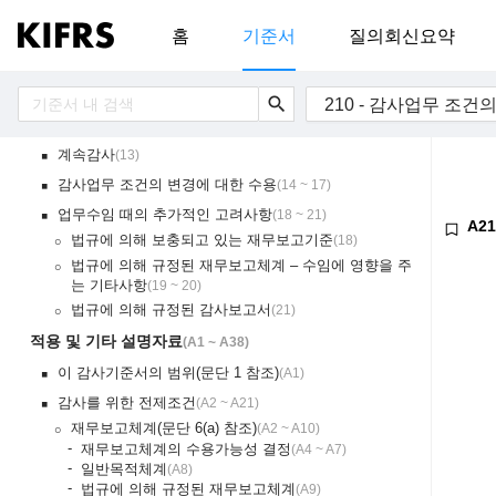
요구사항
(
6 ~ 21
)
홈
기준서
질의회신요약
감사를 위한 전제조건
(
6 ~ 8
)
￭
감사업무 수임 전의 범위제한
(
7
)
￮
감사업무 수임에 영향을 미치는 기타 요인들
(
8
)
￮
search
210 - 감사업무 조건
감사업무 조건의 합의
(
9 ~ 12
)
￭
계속감사
(
13
)
￭
감사업무 조건의 변경에 대한 수용
(
14 ~ 17
)
￭
업무수임 때의 추가적인 고려사항
(
18 ~ 21
)
￭
A21
법규에 의해 보충되고 있는 재무보고기준
(
18
)
￮
법규에 의해 규정된 재무보고체계 – 수임에 영향을 주
￮
는 기타사항
(
19 ~ 20
)
법규에 의해 규정된 감사보고서
(
21
)
￮
적용 및 기타 설명자료
(
A1 ~ A38
)
이 감사기준서의 범위(문단 1 참조)
(
A1
)
￭
감사를 위한 전제조건
(
A2 ~ A21
)
￭
재무보고체계(문단 6(a) 참조)
(
A2 ~ A10
)
￮
-
재무보고체계의 수용가능성 결정
(
A4 ~ A7
)
-
일반목적체계
(
A8
)
-
법규에 의해 규정된 재무보고체계
(
A9
)