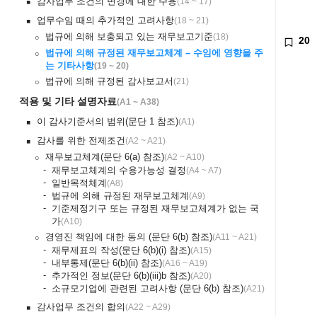
감사업무 조건의 변경에 대한 수용
(
14 ~ 17
)
￭
업무수임 때의 추가적인 고려사항
(
18 ~ 21
)
￭
법규에 의해 보충되고 있는 재무보고기준
(
18
)
￮
20
법규에 의해 규정된 재무보고체계 – 수임에 영향을 주
￮
는 기타사항
(
19 ~ 20
)
법규에 의해 규정된 감사보고서
(
21
)
￮
적용 및 기타 설명자료
(
A1 ~ A38
)
이 감사기준서의 범위(문단 1 참조)
(
A1
)
￭
감사를 위한 전제조건
(
A2 ~ A21
)
￭
재무보고체계(문단 6(a) 참조)
(
A2 ~ A10
)
￮
-
재무보고체계의 수용가능성 결정
(
A4 ~ A7
)
-
일반목적체계
(
A8
)
-
법규에 의해 규정된 재무보고체계
(
A9
)
-
기준제정기구 또는 규정된 재무보고체계가 없는 국
가
(
A10
)
경영진 책임에 대한 동의 (문단 6(b) 참조)
(
A11 ~ A21
)
￮
-
재무제표의 작성(문단 6(b)(i) 참조)
(
A15
)
-
내부통제(문단 6(b)(ii) 참조)
(
A16 ~ A19
)
-
추가적인 정보(문단 6(b)(iii)b 참조)
(
A20
)
-
소규모기업에 관련된 고려사항 (문단 6(b) 참조)
(
A21
)
감사업무 조건의 합의
(
A22 ~ A29
)
￭