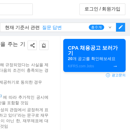
로그인
/ 회원가입
edit
현재 기준서 관련
질문 답변
총
0
개
을 주는 기
CPA 채용공고 보러가
기
20
개 공고를 확인해보세요
해 규정되었다는 사실을 제
KIFRS.com Jobs
다음의 조건이 충족되는 경
광고문의
i
 제공하기로 동의한 경우
4)
에 따라 추가적인 공시에
단을 포함할 것임
요성의 관점에서 공정하게 표
하고 있다”라는 문구로 재무
이 아닌 한, 재무제표에 대
 것임