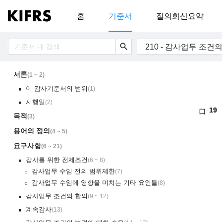
홈
기준서
질의회신요약
search
210 - 감사업무 조건
서론
(
1 ~ 2
)
이 감사기준서의 범위
(
1
)
￭
시행일
(
2
)
￭
19
목적
(
3
)
용어의 정의
(
4 ~ 5
)
요구사항
(
6 ~ 21
)
감사를 위한 전제조건
(
6 ~ 8
)
￭
감사업무 수임 전의 범위제한
(
7
)
￮
감사업무 수임에 영향을 미치는 기타 요인들
(
8
)
￮
감사업무 조건의 합의
(
9 ~ 12
)
￭
계속감사
(
13
)
￭