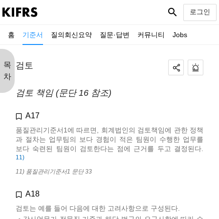
search
로그인
홈
기준서
질의회신요약
질문·답변
커뮤니티
Jobs
목
검토
차
검토 책임 (문단 16 참조)
A17
품질관리기준서1에 따르면, 회계법인의 검토책임에 관한 정책
과 절차는 업무팀의 보다 경험이 적은 팀원이 수행한 업무를
보다 숙련된 팀원이 검토한다는 점에 근거를 두고 결정된다.
11)
11) 품질관리기준서1 문단 33
A18
검토는 예를 들어 다음에 대한 고려사항으로 구성된다.
감사업무가 전문직 기준과 해당 법규의 요구사항에 따라 수