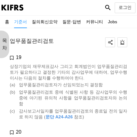
search
로그인
홈
기준서
질의회신요약
질문·답변
커뮤니티
Jobs
목
업무품질관리검토
차
19
상장기업의 재무제표감사 그리고 회계법인이 업무품질관리검
토가 필요하다고 결정한 기타의 감사업무에 대하여, 업무수행
이사는 다음의 절차를 수행하여야 한다.
(a)
업무품질관리검토자가 선임되었는지 결정함
(b)
업무품질관리검토 중에 식별된 사항 등 감사업무의 수행
중에 야기된 유의적 사항을 업무품질관리검토자와 논의
함
(c)
감사보고서일자를 업무품질관리검토의 종료일 전의 일자
로 하지 않음 (
문단 A24-A26
참조)
20