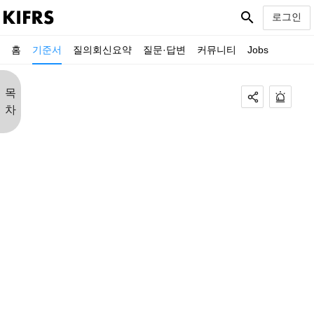
search
로그인
홈
기준서
질의회신요약
질문·답변
커뮤니티
Jobs
목
차