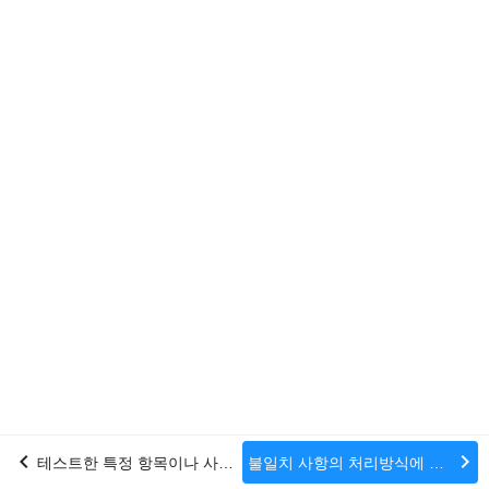
chevron_left
chevron_right
테스트한 특정 항목이나 사항 및 작성자와 검토자의 식별(문단 9 참조)
불일치 사항의 처리방식에 대한 문서화 (문단 11 참조)