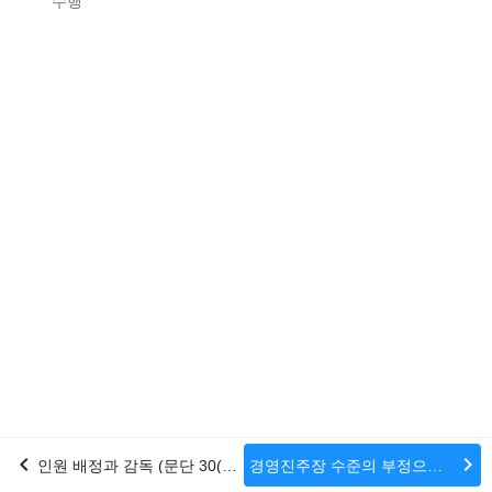
수행
chevron_left
chevron_right
인원 배정과 감독 (문단 30(a) 참조)
경영진주장 수준의 부정으로 인한 중요한 왜곡표시의 평가내용에 대응한 감사절차 (문단 31 참조)