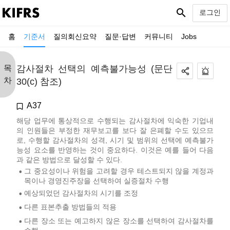
search
로그인
홈
기준서
질의회신요약
질문·답변
커뮤니티
Jobs
목
감사절차 선택의 예측불가능성 (문단
차
30(c) 참조)
A37
해당 업무에 통상적으로 수행되는 감사절차에 익숙한 기업내
의 인원들은 부정한 재무보고를 보다 잘 은폐할 수도 있으므
로, 수행할 감사절차의 성격, 시기 및 범위의 선택에 예측불가
능성 요소를 반영하는 것이 중요하다. 이것은 예를 들어 다음
과 같은 방법으로 달성할 수 있다.
그 중요성이나 위험을 고려할 경우 테스트되지 않을 계정과
•
목이나 경영진주장을 선택하여 실증절차 수행
예상되었던 감사절차의 시기를 조정
•
다른 표본추출 방법들의 적용
•
다른 장소 또는 예고하지 않은 장소를 선택하여 감사절차를
•