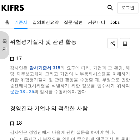
search
로그인
홈
기준서
질의회신요약
질문·답변
커뮤니티
Jobs
목
위험평가절차 및 관련 활동
차
17
감사인은
감사기준서 315
의 요구에 따라, 기업과 그 환경, 해
당 재무보고체계 그리고 기업의 내부통제시스템을 이해하기
위한 위험평가절차 및 관련 활동을 수행할 때, 부정으로 인한
중요왜곡표시위험을 식별하기 위한 정보를 입수하기 위하여
문단 18 - 25
의 절차를 수행하여야 한다.
경영진과 기업내의 적합한 사람
18
감사인은 경영진에게 다음에 관한 질문을 하여야 한다.
(a)
재무제표가 부정으로 인하여 중요하게 왜곡표시 될 위험