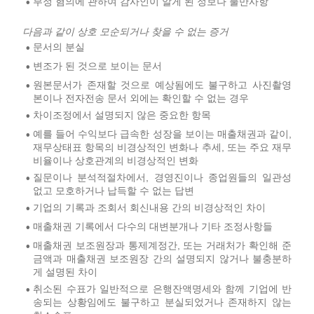
부정 혐의에 관하여 감사인이 알게 된 정보나 불만사항
•
다음과 같이 상호 모순되거나 찾을 수 없는 증거
문서의 분실
•
변조가 된 것으로 보이는 문서
•
원본문서가 존재할 것으로 예상됨에도 불구하고 사진촬영
•
본이나 전자전송 문서 외에는 확인할 수 없는 경우
차이조정에서 설명되지 않은 중요한 항목
•
예를 들어 수익보다 급속한 성장을 보이는 매출채권과 같이,
•
재무상태표 항목의 비경상적인 변화나 추세, 또는 주요 재무
비율이나 상호관계의 비경상적인 변화
질문이나 분석적절차에서, 경영진이나 종업원들의 일관성
•
없고 모호하거나 납득할 수 없는 답변
기업의 기록과 조회서 회신내용 간의 비경상적인 차이
•
매출채권 기록에서 다수의 대변분개나 기타 조정사항들
•
매출채권 보조원장과 통제계정간, 또는 거래처가 확인해 준
•
금액과 매출채권 보조원장 간의 설명되지 않거나 불충분하
게 설명된 차이
취소된 수표가 일반적으로 은행잔액명세와 함께 기업에 반
•
송되는 상황임에도 불구하고 분실되었거나 존재하지 않는