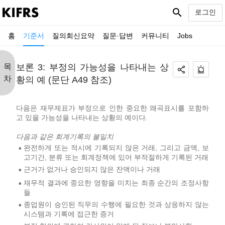
search
로그인
홈
기준서
질의회신요약
질문·답변
커뮤니티
Jobs
목
보론 3: 부정의 가능성을 나타내는 상
차
황의 예 (문단 A49 참조)
다음은 재무제표가 부정으로 인한 중요한 왜곡표시를 포함하
고 있을 가능성을 나타내는 상황의 예이다.
다음과 같은 회계기록의 불일치
완전하게 또는 적시에 기록되지 않은 거래, 그리고 금액, 보
•
고기간, 분류 또는 회계정책에 있어 부적절하게 기록된 거래
근거가 없거나 승인되지 않은 잔액이나 거래
•
재무적 결과에 중요한 영향을 미치는 최종 순간의 조정사항
•
들
종업원이 승인된 직무의 수행에 필요한 것과 상응하지 않는
•
시스템과 기록에 접근한 증거