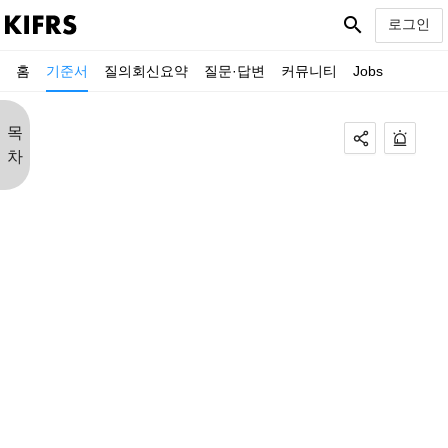
search
로그인
홈
기준서
질의회신요약
질문·답변
커뮤니티
Jobs
목
차