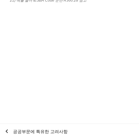
21) 예를 들어 IESBA Code 문단 R360.28 참고
chevron_left
공공부문에 특유한 고려사항