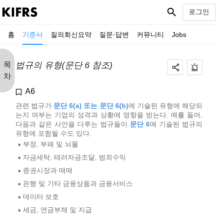
search
로그인
홈
기준서
질의회신요약
질문·답변
커뮤니티
Jobs
목
법규의 유형(문단 6 참조)
차
A6
관련 법규가
문단 6(a) 또는 문단 6(b)
에 기술된 유형에 해당되
는지 여부는 기업의 성격과 상황에 영향을 받는다. 예를 들어,
다음과 같은 사안을 다루는 법규들이
문단 6
에 기술된 법규의
유형에 포함될 수도 있다.
부정, 부패 및 뇌물
•
자금세탁, 테러자금조달, 범죄수익
•
증권시장과 매매
•
은행 및 기타 금융상품과 금융서비스
•
데이터 보호
•
세금, 연금부채 및 지급
•