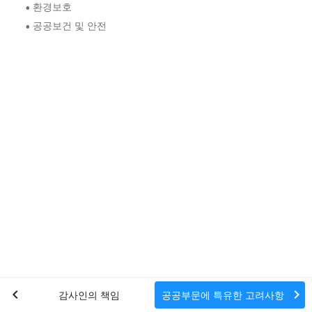
환경보호
•
공공보건 및 안전
•
chevron_left
chevron_right
감사인의 책임
공공부문에 특유한 고려사항