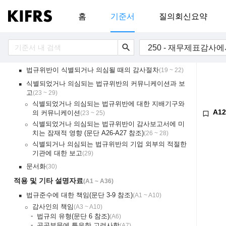
목적
(
11
)
홈
기준서
질의회신요약
용어의 정의
(
12
)
요구사항
(
13 ~ 30
)
search
250 - 재무제표감사
법규준수에 대한 감사인의 고려사항
(
13 ~ 18
)
￭
법규위반이 식별되거나 의심될 때의 감사절차
(
19 ~ 22
)
￭
식별되었거나 의심되는 법규위반의 커뮤니케이션과 보
￭
고
(
23 ~ 29
)
식별되었거나 의심되는 법규위반에 대한 지배기구와
￮
A12
의 커뮤니케이션
(
23 ~ 25
)
식별되었거나 의심되는 법규위반이 감사보고서에 미
￮
치는 잠재적 영향 (문단 A26-A27 참조)
(
26 ~ 28
)
식별되거나 의심되는 법규위반의 기업 외부의 적절한
￮
기관에 대한 보고
(
29
)
문서화
(
30
)
￭
적용 및 기타 설명자료
(
A1 ~ A36
)
법규준수에 대한 책임(문단 3-9 참조)
(
A1 ~ A10
)
￭
감사인의 책임
(
A3 ~ A10
)
￮
-
법규의 유형(문단 6 참조)
(
A6
)
-
공공부문에 특유한 고려사항
(
A7
)