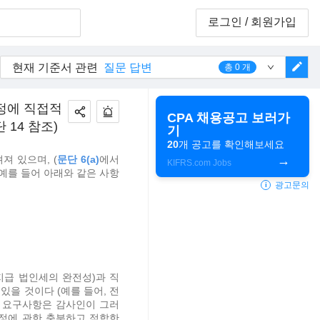
로그인
/ 회원가입
edit
현재 기준서 관련
질문 답변
총
0
개
정에 직접적
CPA 채용공고 보러가
 14 참조)
기
20
개 공고를 확인해보세요
져 있으며, (
문단 6(a)
에서
KIFRS.com Jobs
예를 들어 아래와 같은 사항
광고문의
i
지급 법인세의 완전성)과 직
있을 것이다 (예를 들어, 전
 요구사항은 감사인이 그러
정에 관한 충분하고 적합한