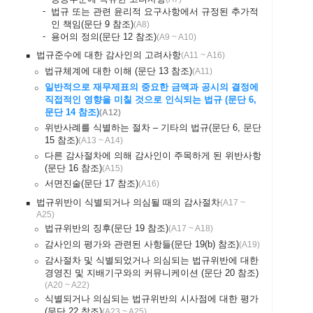
-
법규 또는 관련 윤리적 요구사항에서 규정된 추가적
인 책임(문단 9 참조)
(
A8
)
-
용어의 정의(문단 12 참조)
(
A9 ~ A10
)
법규준수에 대한 감사인의 고려사항
(
A11 ~ A16
)
￭
법규체계에 대한 이해 (문단 13 참조)
(
A11
)
￮
일반적으로 재무제표의 중요한 금액과 공시의 결정에
￮
직접적인 영향을 미칠 것으로 인식되는 법규 (문단 6,
문단 14 참조)
(
A12
)
위반사례를 식별하는 절차 – 기타의 법규(문단 6, 문단
￮
15 참조)
(
A13 ~ A14
)
다른 감사절차에 의해 감사인이 주목하게 된 위반사항
￮
(문단 16 참조)
(
A15
)
서면진술(문단 17 참조)
(
A16
)
￮
법규위반이 식별되거나 의심될 때의 감사절차
(
A17 ~
￭
A25
)
법규위반의 징후(문단 19 참조)
(
A17 ~ A18
)
￮
감사인의 평가와 관련된 사항들(문단 19(b) 참조)
(
A19
)
￮
감사절차 및 식별되었거나 의심되는 법규위반에 대한
￮
경영진 및 지배기구와의 커뮤니케이션 (문단 20 참조)
(
A20 ~ A22
)
식별되거나 의심되는 법규위반의 시사점에 대한 평가
￮
(문단 22 참조)
(
A23 ~ A25
)