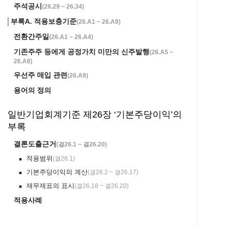
주석공시
(
26.29 ~ 26.34
)
부록A. 적용보충기준
(
26.A1 ~ 26.A9
)
전환간주일
(
26.A1 ~ 26.A4
)
기존주주 등에게 공정가치 미만의 신주발행
(
26.A5 ~
26.A8
)
우선주 매입 관련
(
26.A9
)
용어의 정의
일반기업회계기준 제26장 ‘기본주당이익’의
부록
결론도출근거
(
결26.1 ~ 결26.20
)
적용범위
(
결26.1
)
￭
기본주당이익의 계산
(
결26.2 ~ 결26.17
)
￭
재무제표의 표시
(
결26.18 ~ 결26.20
)
￭
적용사례