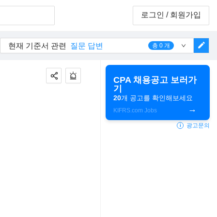
로그인
/ 회원가입
edit
현재 기준서 관련
질문 답변
총
0
개
CPA 채용공고 보러가
기
20
개 공고를 확인해보세요
KIFRS.com Jobs
광고문의
i