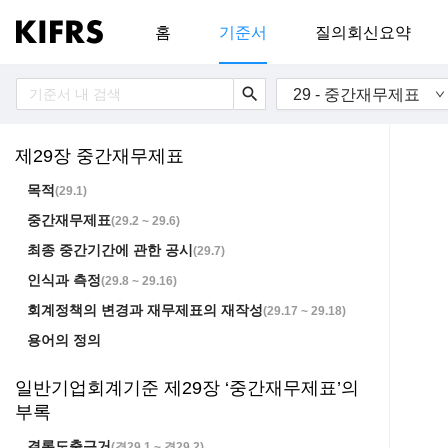
홈
기준서
질의회신요약
search
29 - 중간재무제표
제29장 중간재무제표
목적
(
29.1
)
중간재무제표
(
29.2 ~ 29.6
)
최종 중간기간에 관한 공시
(
29.7
)
인식과 측정
(
29.8 ~ 29.16
)
회계정책의 변경과 재무제표의 재작성
(
29.17 ~ 29.18
)
용어의 정의
일반기업회계기준 제29장 ‘중간재무제표’의
부록
결론도출근거
(
결29.1 ~ 결29.2
)