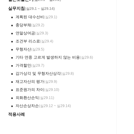
실무지침
(
실29.1 ~ 실29.14
)
계획된 대수선비
(
실29.1
)
￭
충당부채
(
실29.2
)
￭
연말상여금
(
실29.3
)
￭
조건부 리스료
(
실29.4
)
￭
무형자산
(
실29.5
)
￭
기타 연중 고르게 발생하지 않는 비용
(
실29.6
)
￭
가격할인
(
실29.7
)
￭
감가상각 및 무형자산상각
(
실29.8
)
￭
재고자산의 평가
(
실29.9
)
￭
표준원가의 차이
(
실29.10
)
￭
외화환산손익
(
실29.11
)
￭
자산손상차손
(
실29.12 ~ 실29.14
)
￭
적용사례