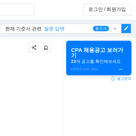
로그인
/ 회원가입
edit
현재 기준서 관련
질문 답변
총
0
개
CPA 채용공고 보러가
기
23
개 공고를 확인해보세요
KIFRS.com Jobs
광고문의
i