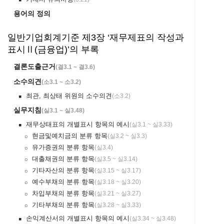
￭
용어의 정의
일반기업회계기준 제3장 ‘재무제표의 작성과
표시Ⅱ(금융업)’의 부록
결론도출근거
(
결3.1 ~ 결3.6
)
소수의견
(
소3.1 ~ 소3.2
)
최관, 최상태 위원의 소수의견
(
소3.2
)
￭
실무지침
(
실3.1 ~ 실3.48
)
재무상태표의 개별표시 항목의 예시
(
실3.1 ~ 실3.33
)
￭
현금및예치금의 분류 항목
(
실3.2 ~ 실3.3
)
￮
유가증권의 분류 항목
(
실3.4
)
￮
대출채권의 분류 항목
(
실3.5 ~ 실3.14
)
￮
기타자산의 분류 항목
(
실3.15 ~ 실3.17
)
￮
예수부채의 분류 항목
(
실3.18 ~ 실3.20
)
￮
차입부채의 분류 항목
(
실3.21 ~ 실3.27
)
￮
기타부채의 분류 항목
(
실3.28 ~ 실3.33
)
￮
손익계산서의 개별표시 항목의 예시
(
실3.34 ~ 실3.48
)
￭