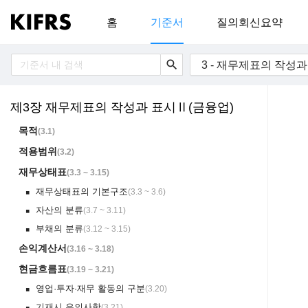
홈
기준서
질의회신요약
search
3 - 재무제표의 작성
제3장 재무제표의 작성과 표시Ⅱ(금융업)
목적
(
3.1
)
적용범위
(
3.2
)
재무상태표
(
3.3 ~ 3.15
)
재무상태표의 기본구조
(
3.3 ~ 3.6
)
￭
자산의 분류
(
3.7 ~ 3.11
)
￭
부채의 분류
(
3.12 ~ 3.15
)
￭
손익계산서
(
3.16 ~ 3.18
)
현금흐름표
(
3.19 ~ 3.21
)
영업·투자·재무 활동의 구분
(
3.20
)
￭
기재시 유의사항
(
3.21
)