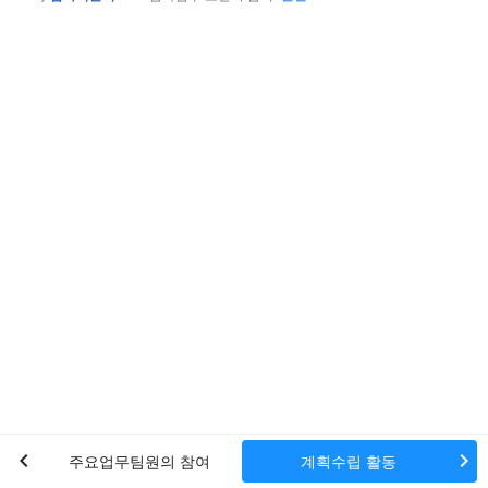
chevron_left
chevron_right
주요업무팀원의 참여
계획수립 활동