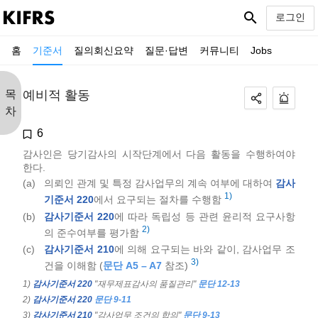
search
로그인
홈
기준서
질의회신요약
질문·답변
커뮤니티
Jobs
목
예비적 활동
차
6
감사인은 당기감사의 시작단계에서 다음 활동을 수행하여야
한다.
(a)
의뢰인 관계 및 특정 감사업무의 계속 여부에 대하여
감사
1)
기준서 220
에서 요구되는 절차를 수행함
(b)
감사기준서 220
에 따라 독립성 등 관련 윤리적 요구사항
2)
의 준수여부를 평가함
(c)
감사기준서 210
에 의해 요구되는 바와 같이, 감사업무 조
3)
건을 이해함 (
문단 A5 – A7
참조)
1)
감사기준서 220
"재무제표감사의 품질관리"
문단 12-13
2)
감사기준서 220
문단 9-11
3)
감사기준서 210
"감사업무 조건의 합의"
문단 9-13