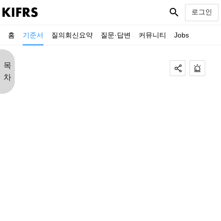
search
로그인
홈
기준서
질의회신요약
질문·답변
커뮤니티
Jobs
목
차