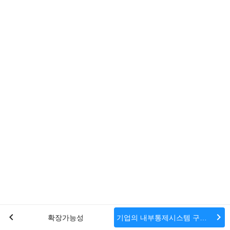
chevron_left
chevron_right
확장가능성
기업의 내부통제시스템 구성요소의 IT