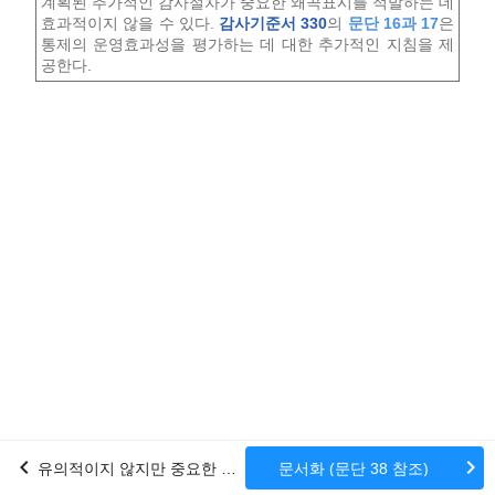
계획된 추가적인 감사절차가 중요한 왜곡표시를 적발하는 데
효과적이지 않을 수 있다.
감사기준서 330
의
문단 16과 17
은
통제의 운영효과성을 평가하는 데 대한 추가적인 지침을 제
공한다.
chevron_left
chevron_right
유의적이지 않지만 중요한 거래유형, 계정잔액 및 공시 (문단 36 참조)
문서화 (문단 38 참조)