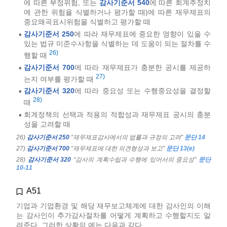
에 따른 부정위험, 또는
감사기준서 540
에 따른 회계추정치
에 관한 위험을 식별하거나 평가할 때)에 따른 재무제표의
중요왜곡표시위험을 식별하고 평가할 때
감사기준서 250
에 따라 재무제표에 중요한 영향이 있을 수
•
있는 법규 미준수사항을 식별하는 데 도움이 되는 절차를 수
26)
행할 때
감사기준서 700
에 따라 재무제표가 충분한 공시를 제공하
•
27)
는지 여부를 평가할 때
감사기준서 320
에 따라 중요성 또는 수행중요성을 결정할
•
28)
때
회계정책의 선택과 적용의 적합성과 재무제표 공시의 충분
•
성을 고려할 때
26)
감사기준서 250
“재무제표감사에서의 법률과 규정의 고려”
문단 14
27)
감사기준서 700
“재무제표에 대한 의견형성과 보고”
문단 13(e)
28)
감사기준서 320
“감사의 계획수립과 수행에 있어서의 중요성”
문단
10-11
A51
기업과 기업환경 및 해당 재무보고체계에 대한 감사인의 이해
는 감사인이 추가감사절차를 어떻게 계획하고 수행할지도 알
려준다. 그러한 상황의 예는 다음과 같다.