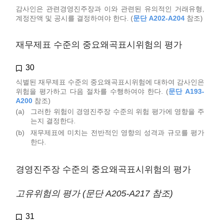
감사인은 관련경영진주장과 이와 관련된 유의적인 거래유형,
계정잔액 및 공시를 결정하여야 한다. (
문단 A202-A204
참조)
재무제표 수준의 중요왜곡표시위험의 평가
30
식별된 재무제표 수준의 중요왜곡표시위험에 대하여 감사인은
위험을 평가하고 다음 절차를 수행하여야 한다. (
문단 A193-
A200
참조)
(a)
그러한 위험이 경영진주장 수준의 위험 평가에 영향을 주
는지 결정한다.
(b)
재무제표에 미치는 전반적인 영향의 성격과 규모를 평가
한다.
경영진주장 수준의 중요왜곡표시위험의 평가
고유위험의 평가 (문단 A205-A217 참조)
31