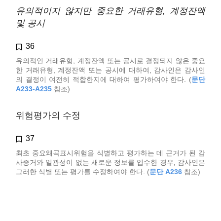
유의적이지 않지만 중요한 거래유형, 계정잔액
및 공시
36
유의적인 거래유형, 계정잔액 또는 공시로 결정되지 않은 중요
한 거래유형, 계정잔액 또는 공시에 대하여, 감사인은 감사인
의 결정이 여전히 적합한지에 대하여 평가하여야 한다. (
문단
A233-A235
참조)
위험평가의 수정
37
최초 중요왜곡표시위험을 식별하고 평가하는 데 근거가 된 감
사증거와 일관성이 없는 새로운 정보를 입수한 경우, 감사인은
그러한 식별 또는 평가를 수정하여야 한다. (
문단 A236
참조)