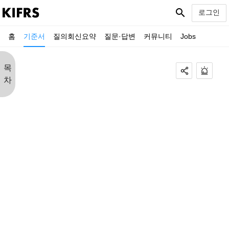
search
로그인
홈
기준서
질의회신요약
질문·답변
커뮤니티
Jobs
목
차