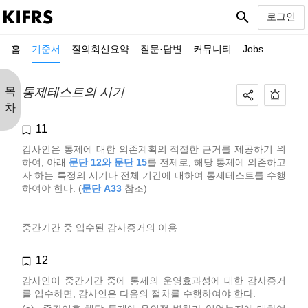
search
로그인
홈
기준서
질의회신요약
질문·답변
커뮤니티
Jobs
목
통제테스트의 시기
차
11
감사인은 통제에 대한 의존계획의 적절한 근거를 제공하기 위
하여, 아래
문단 12와 문단 15
를 전제로, 해당 통제에 의존하고
자 하는 특정의 시기나 전체 기간에 대하여 통제테스트를 수행
하여야 한다. (
문단 A33
참조)
중간기간 중 입수된 감사증거의 이용
12
감사인이 중간기간 중에 통제의 운영효과성에 대한 감사증거
를 입수하면, 감사인은 다음의 절차를 수행하여야 한다.