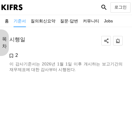
search
로그인
홈
기준서
질의회신요약
질문·답변
커뮤니티
Jobs
목
시행일
차
2
이 감사기준서는 2026년 1월 1일 이후 개시하는 보고기간의
재무제표에 대한 감사부터 시행된다.