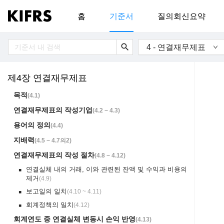
홈
기준서
질의회신요약
search
4 - 연결재무제표
제4장 연결재무제표
목적
(
4.1
)
연결재무제표의 작성기업
(
4.2 ~ 4.3
)
용어의 정의
(
4.4
)
지배력
(
4.5 ~ 4.7의2
)
연결재무제표의 작성 절차
(
4.8 ~ 4.12
)
연결실체 내의 거래, 이와 관련된 잔액 및 수익과 비용의
￭
제거
(
4.9
)
보고일의 일치
(
4.10 ~ 4.11
)
￭
회계정책의 일치
(
4.12
)
￭
회계연도 중 연결실체 변동시 손익 반영
(
4.13
)