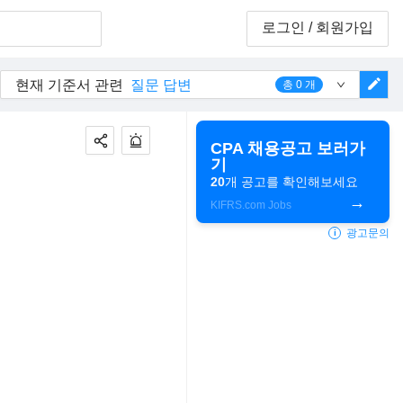
로그인
/ 회원가입
edit
현재 기준서 관련
질문 답변
총
0
개
CPA 채용공고 보러가
기
20
개 공고를 확인해보세요
KIFRS.com Jobs
광고문의
i