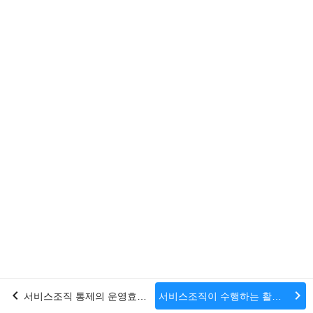
chevron_left
chevron_right
서비스조직 통제의 운영효과성에 대한 감사증거로서의 유형 2 보고서 이용
서비스조직이 수행하는 활동과 관련된 부정, 법규위반 및 미수정왜곡표시