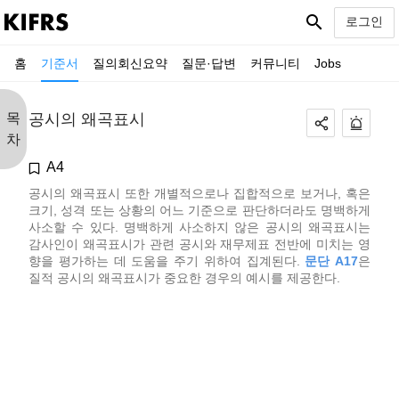
search
로그인
홈
기준서
질의회신요약
질문·답변
커뮤니티
Jobs
목
공시의 왜곡표시
차
A4
공시의 왜곡표시 또한 개별적으로나 집합적으로 보거나, 혹은
크기, 성격 또는 상황의 어느 기준으로 판단하더라도 명백하게
사소할 수 있다. 명백하게 사소하지 않은 공시의 왜곡표시는
감사인이 왜곡표시가 관련 공시와 재무제표 전반에 미치는 영
향을 평가하는 데 도움을 주기 위하여 집계된다.
문단 A17
은
질적 공시의 왜곡표시가 중요한 경우의 예시를 제공한다.