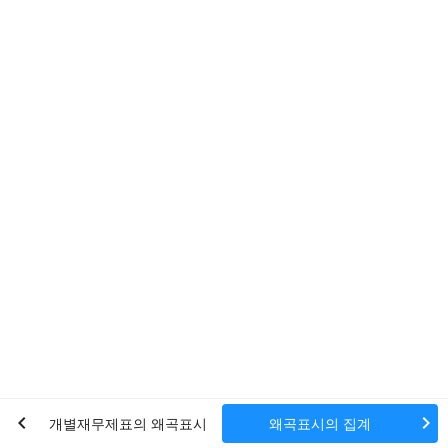
chevron_left
chevron_right
개별재무제표의 왜곡표시
왜곡표시의 집계