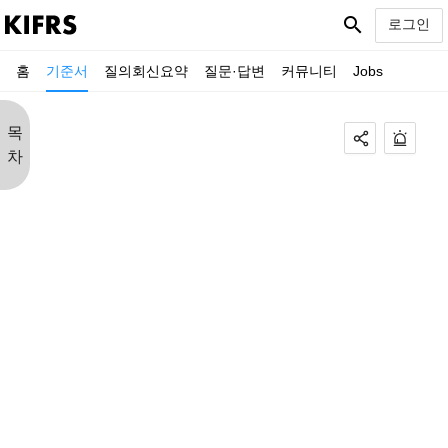
search
로그인
홈
기준서
질의회신요약
질문·답변
커뮤니티
Jobs
목
차