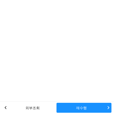
chevron_left
chevron_right
외부조회
재수행