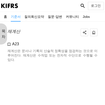
search
로그인
홈
기준서
질의회신요약
질문·답변
커뮤니티
Jobs
목
재계산
차
A23
재계산은 문서나 기록의 산술적 정확성을 점검하는 것으로 이
루어진다. 재계산은 수작업 또는 전자적 수단으로 수행될 수
있다.