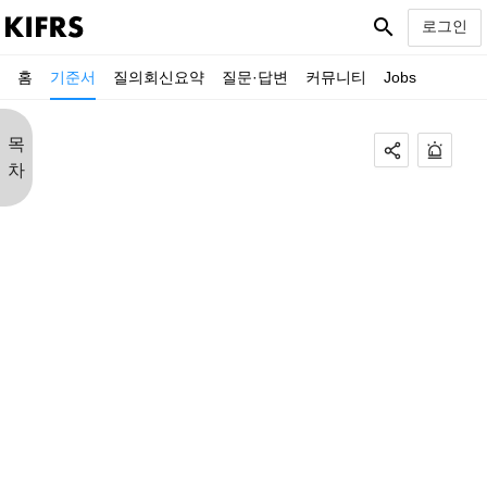
search
로그인
홈
기준서
질의회신요약
질문·답변
커뮤니티
Jobs
목
차