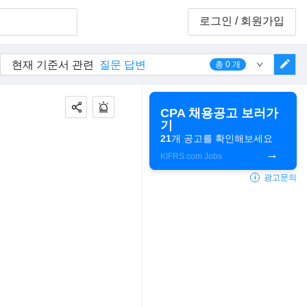
로그인
/ 회원가입
edit
현재 기준서 관련
질문 답변
총
0
개
CPA 채용공고 보러가
기
21
개 공고를 확인해보세요
KIFRS.com Jobs
광고문의
i