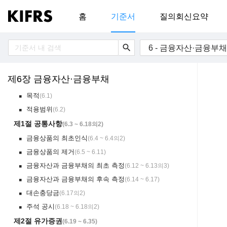
홈
기준서
질의회신요약
search
6 - 금융자산·금융부채
제6장 금융자산·금융부채
목적
(
6.1
)
￭
적용범위
(
6.2
)
￭
제1절 공통사항
(
6.3 ~ 6.18의2
)
금융상품의 최초인식
(
6.4 ~ 6.4의2
)
￭
금융상품의 제거
(
6.5 ~ 6.11
)
￭
금융자산과 금융부채의 최초 측정
(
6.12 ~ 6.13의3
)
￭
금융자산과 금융부채의 후속 측정
(
6.14 ~ 6.17
)
￭
대손충당금
(
6.17의2
)
￭
주석 공시
(
6.18 ~ 6.18의2
)
￭
제2절 유가증권
(
6.19 ~ 6.35
)