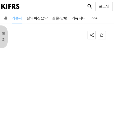
search
로그인
홈
기준서
질의회신요약
질문·답변
커뮤니티
Jobs
목
차