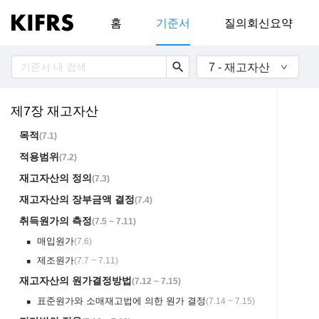
홈
기준서
질의회신요약
search
7 - 재고자산
제7장 재고자산
목적
(
7.1
)
적용범위
(
7.2
)
재고자산의 정의
(
7.3
)
재고자산의 장부금액 결정
(
7.4
)
취득원가의 측정
(
7.5 ~ 7.11
)
매입원가
(
7.6
)
￭
제조원가
(
7.7 ~ 7.11
)
￭
재고자산의 원가결정방법
(
7.12 ~ 7.15
)
표준원가와 소매재고법에 의한 원가 결정
(
7.14 ~ 7.15
)
￭