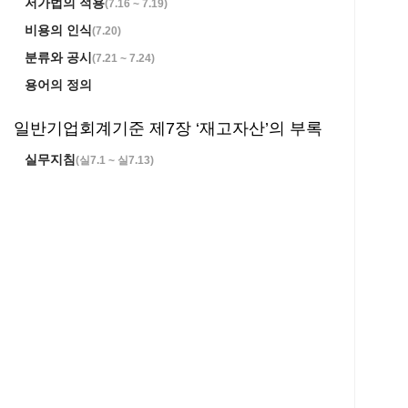
저가법의 적용
(
7.16 ~ 7.19
)
비용의 인식
(
7.20
)
분류와 공시
(
7.21 ~ 7.24
)
용어의 정의
일반기업회계기준 제7장 ‘재고자산’의 부록
실무지침
(
실7.1 ~ 실7.13
)