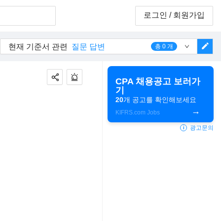
로그인
/ 회원가입
edit
현재 기준서 관련
질문 답변
총
0
개
CPA 채용공고 보러가
기
20
개 공고를 확인해보세요
KIFRS.com Jobs
광고문의
i