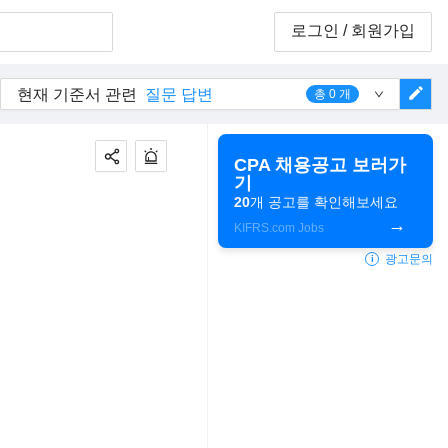
로그인
/ 회원가입
edit
현재 기준서 관련
질문 답변
총
0
개
CPA 채용공고 보러가
기
20
개 공고를 확인해보세요
KIFRS.com Jobs
광고문의
i