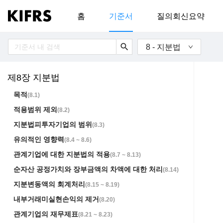
홈
기준서
질의회신요약
search
8 - 지분법
제8장 지분법
목적
(
8.1
)
적용범위 제외
(
8.2
)
지분법피투자기업의 범위
(
8.3
)
유의적인 영향력
(
8.4 ~ 8.6
)
관계기업에 대한 지분법의 적용
(
8.7 ~ 8.13
)
순자산 공정가치와 장부금액의 차액에 대한 처리
(
8.14
)
지분변동액의 회계처리
(
8.15 ~ 8.19
)
내부거래미실현손익의 제거
(
8.20
)
관계기업의 재무제표
(
8.21 ~ 8.23
)