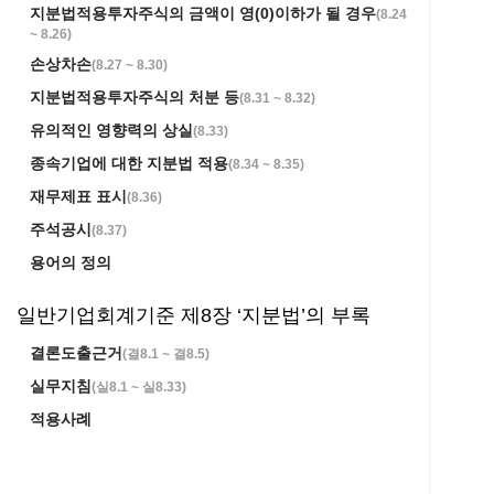
지분법적용투자주식의 금액이 영(0)이하가 될 경우
(
8.24
~ 8.26
)
손상차손
(
8.27 ~ 8.30
)
지분법적용투자주식의 처분 등
(
8.31 ~ 8.32
)
유의적인 영향력의 상실
(
8.33
)
종속기업에 대한 지분법 적용
(
8.34 ~ 8.35
)
재무제표 표시
(
8.36
)
주석공시
(
8.37
)
용어의 정의
일반기업회계기준 제8장 ‘지분법’의 부록
결론도출근거
(
결8.1 ~ 결8.5
)
실무지침
(
실8.1 ~ 실8.33
)
적용사례